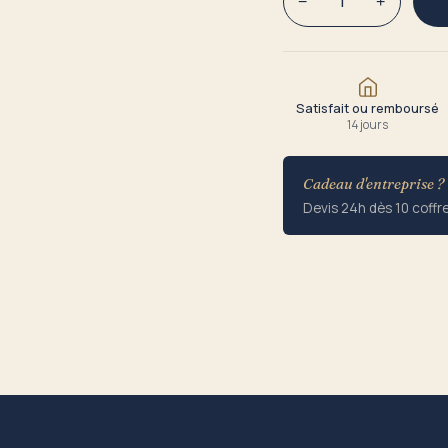
−
+
Satisfait ou remboursé
14 jours
Cadeau d'entreprise ?
Devis 24h dès 10 coffr