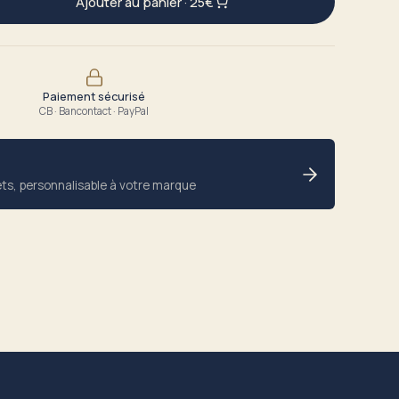
Ajouter au panier
·
25€
Paiement sécurisé
CB · Bancontact · PayPal
ets, personnalisable à votre marque