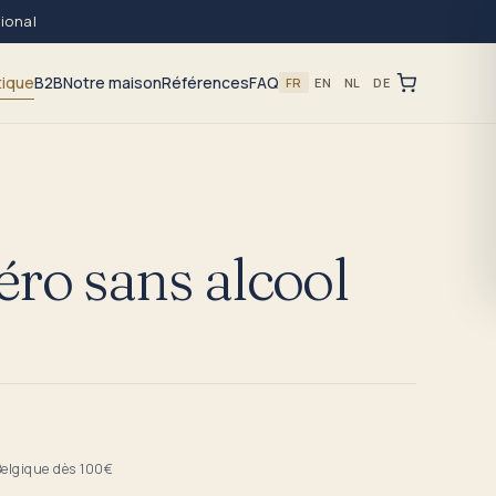
tional
tique
B2B
Notre maison
Références
FAQ
FR
EN
NL
DE
ro sans alcool
Belgique dès 100€