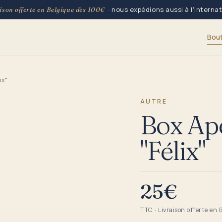
· nous expédions aussi à l'interna
ison offerte en Belgique dès 100€
Bou
ix"
AUTRE
Box Apé
"Félix"
25€
TTC · Livraison offerte en 