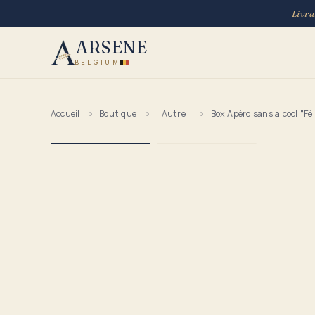
Livra
ARSENE
BELGIUM
Accueil
›
Boutique
›
Autre
›
Box Apéro sans alcool "Fél